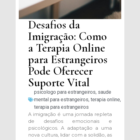
Desafios da
Imigração: Como
a Terapia Online
para Estrangeiros
Pode Oferecer
Suporte Vital
psicologo para estrangeiros
,
saude
mental para estrangeiros
,
terapia online
,
terapia para estrangeiros
A imigração é uma jornada repleta
de desafios emocionais e
psicológicos. A adaptação a uma
nova cultura, lidar com a solidão, as