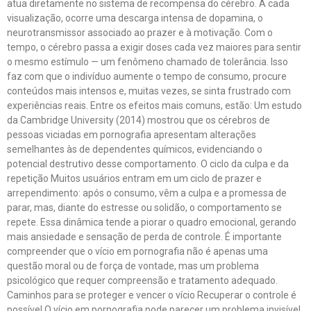
atua diretamente no sistema de recompensa do cérebro. A cada
visualização, ocorre uma descarga intensa de dopamina, o
neurotransmissor associado ao prazer e à motivação. Com o
tempo, o cérebro passa a exigir doses cada vez maiores para sentir
o mesmo estímulo — um fenômeno chamado de tolerância. Isso
faz com que o indivíduo aumente o tempo de consumo, procure
conteúdos mais intensos e, muitas vezes, se sinta frustrado com
experiências reais. Entre os efeitos mais comuns, estão: Um estudo
da Cambridge University (2014) mostrou que os cérebros de
pessoas viciadas em pornografia apresentam alterações
semelhantes às de dependentes químicos, evidenciando o
potencial destrutivo desse comportamento. O ciclo da culpa e da
repetição Muitos usuários entram em um ciclo de prazer e
arrependimento: após o consumo, vêm a culpa e a promessa de
parar, mas, diante do estresse ou solidão, o comportamento se
repete. Essa dinâmica tende a piorar o quadro emocional, gerando
mais ansiedade e sensação de perda de controle. É importante
compreender que o vício em pornografia não é apenas uma
questão moral ou de força de vontade, mas um problema
psicológico que requer compreensão e tratamento adequado.
Caminhos para se proteger e vencer o vício Recuperar o controle é
possível O vício em pornografia pode parecer um problema invisível,