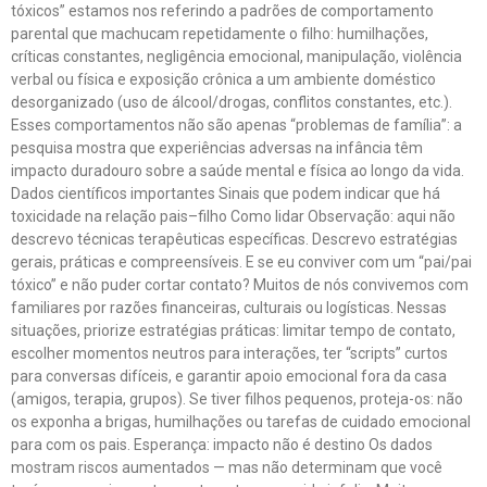
tóxicos” estamos nos referindo a padrões de comportamento
parental que machucam repetidamente o filho: humilhações,
críticas constantes, negligência emocional, manipulação, violência
verbal ou física e exposição crônica a um ambiente doméstico
desorganizado (uso de álcool/drogas, conflitos constantes, etc.).
Esses comportamentos não são apenas “problemas de família”: a
pesquisa mostra que experiências adversas na infância têm
impacto duradouro sobre a saúde mental e física ao longo da vida.
Dados científicos importantes Sinais que podem indicar que há
toxicidade na relação pais–filho Como lidar Observação: aqui não
descrevo técnicas terapêuticas específicas. Descrevo estratégias
gerais, práticas e compreensíveis. E se eu conviver com um “pai/pai
tóxico” e não puder cortar contato? Muitos de nós convivemos com
familiares por razões financeiras, culturais ou logísticas. Nessas
situações, priorize estratégias práticas: limitar tempo de contato,
escolher momentos neutros para interações, ter “scripts” curtos
para conversas difíceis, e garantir apoio emocional fora da casa
(amigos, terapia, grupos). Se tiver filhos pequenos, proteja-os: não
os exponha a brigas, humilhações ou tarefas de cuidado emocional
para com os pais. Esperança: impacto não é destino Os dados
mostram riscos aumentados — mas não determinam que você