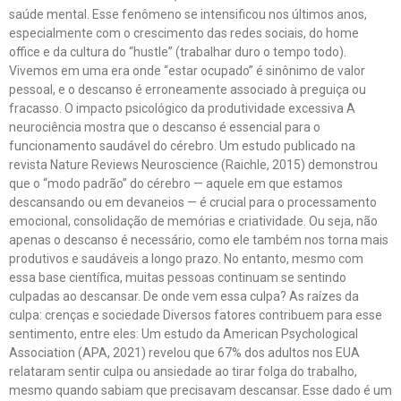
saúde mental. Esse fenômeno se intensificou nos últimos anos,
especialmente com o crescimento das redes sociais, do home
office e da cultura do “hustle” (trabalhar duro o tempo todo).
Vivemos em uma era onde “estar ocupado” é sinônimo de valor
pessoal, e o descanso é erroneamente associado à preguiça ou
fracasso. O impacto psicológico da produtividade excessiva A
neurociência mostra que o descanso é essencial para o
funcionamento saudável do cérebro. Um estudo publicado na
revista Nature Reviews Neuroscience (Raichle, 2015) demonstrou
que o “modo padrão” do cérebro — aquele em que estamos
descansando ou em devaneios — é crucial para o processamento
emocional, consolidação de memórias e criatividade. Ou seja, não
apenas o descanso é necessário, como ele também nos torna mais
produtivos e saudáveis a longo prazo. No entanto, mesmo com
essa base científica, muitas pessoas continuam se sentindo
culpadas ao descansar. De onde vem essa culpa? As raízes da
culpa: crenças e sociedade Diversos fatores contribuem para esse
sentimento, entre eles: Um estudo da American Psychological
Association (APA, 2021) revelou que 67% dos adultos nos EUA
relataram sentir culpa ou ansiedade ao tirar folga do trabalho,
mesmo quando sabiam que precisavam descansar. Esse dado é um