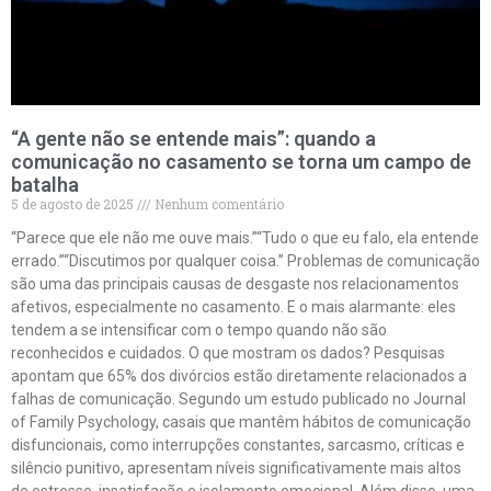
“A gente não se entende mais”: quando a
comunicação no casamento se torna um campo de
batalha
5 de agosto de 2025
Nenhum comentário
“Parece que ele não me ouve mais.”“Tudo o que eu falo, ela entende
errado.”“Discutimos por qualquer coisa.” Problemas de comunicação
são uma das principais causas de desgaste nos relacionamentos
afetivos, especialmente no casamento. E o mais alarmante: eles
tendem a se intensificar com o tempo quando não são
reconhecidos e cuidados. O que mostram os dados? Pesquisas
apontam que 65% dos divórcios estão diretamente relacionados a
falhas de comunicação. Segundo um estudo publicado no Journal
of Family Psychology, casais que mantêm hábitos de comunicação
disfuncionais, como interrupções constantes, sarcasmo, críticas e
silêncio punitivo, apresentam níveis significativamente mais altos
de estresse, insatisfação e isolamento emocional. Além disso, uma