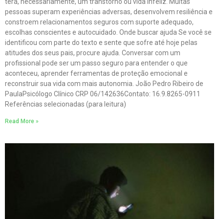
terá, necessariamente, um transtorno ou vida infeliz. Muitas
pessoas superam experiências adversas, desenvolvem resiliência e
constroem relacionamentos seguros com suporte adequado,
escolhas conscientes e autocuidado. Onde buscar ajuda Se você se
identificou com parte do texto e sente que sofre até hoje pelas
atitudes dos seus pais, procure ajuda. Conversar com um
profissional pode ser um passo seguro para entender o que
aconteceu, aprender ferramentas de proteção emocional e
reconstruir sua vida com mais autonomia. João Pedro Ribeiro de
PaulaPsicólogo Clínico CRP 06/142636Contato: 16.9.8265-0911
Referências selecionadas (para leitura)
Read More »