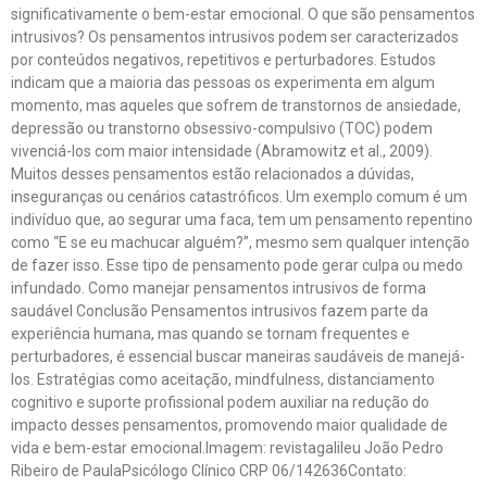
significativamente o bem-estar emocional. O que são pensamentos
intrusivos? Os pensamentos intrusivos podem ser caracterizados
por conteúdos negativos, repetitivos e perturbadores. Estudos
indicam que a maioria das pessoas os experimenta em algum
momento, mas aqueles que sofrem de transtornos de ansiedade,
depressão ou transtorno obsessivo-compulsivo (TOC) podem
vivenciá-los com maior intensidade (Abramowitz et al., 2009).
Muitos desses pensamentos estão relacionados a dúvidas,
inseguranças ou cenários catastróficos. Um exemplo comum é um
indivíduo que, ao segurar uma faca, tem um pensamento repentino
como “E se eu machucar alguém?”, mesmo sem qualquer intenção
de fazer isso. Esse tipo de pensamento pode gerar culpa ou medo
infundado. Como manejar pensamentos intrusivos de forma
saudável Conclusão Pensamentos intrusivos fazem parte da
experiência humana, mas quando se tornam frequentes e
perturbadores, é essencial buscar maneiras saudáveis de manejá-
los. Estratégias como aceitação, mindfulness, distanciamento
cognitivo e suporte profissional podem auxiliar na redução do
impacto desses pensamentos, promovendo maior qualidade de
vida e bem-estar emocional.Imagem: revistagalileu João Pedro
Ribeiro de PaulaPsicólogo Clínico CRP 06/142636Contato: