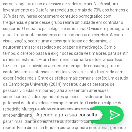
como o jogo ou o uso excessivo de redes sociais. No Brasil, um
levantamento do Datafolha revelou que mais de 70% dos homens e
30% das mulheres consomem conteúdo pornográfico com
frequência, e parte desse grupo relata dificuldade em controlar o
consumo. O impacto psicológico e emocional O vício em pornografia
atua diretamente no sistema de recompensa do cérebro. A cada
visualização, ocorre uma descarga intensa de dopamina, o
neurotransmissor associado ao prazer e à motivação. Com o
tempo, o cérebro passa a exigir doses cada vez maiores para sentir
o mesmo estímulo — um fenômeno chamado de tolerância. Isso
faz com que o indivíduo aumente o tempo de consumo, procure
conteúdos mais intensos e, muitas vezes, se sinta frustrado com
experiências reais. Entre os efeitos mais comuns, estão: Um estudo
da Cambridge University (2014) mostrou que os cérebros de
pessoas viciadas em pornografia apresentam alterações
semelhantes às de dependentes químicos, evidenciando o
potencial destrutivo desse comportamento. O ciclo da culpa e da
repetição Muitos usuários entram em um ciclo de prazer e
Agende agora sua consulta
arrependimento: após o consumo, vêm a culpa e a promessa de
parar, mas, diante do estresse ou solidão, o comportamento se
repete. Essa dinâmica tende a piorar o quadro emocional, gerando