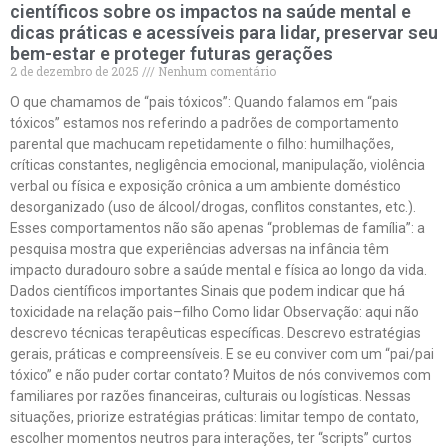
científicos sobre os impactos na saúde mental e
dicas práticas e acessíveis para lidar, preservar seu
bem-estar e proteger futuras gerações
2 de dezembro de 2025
Nenhum comentário
O que chamamos de “pais tóxicos”: Quando falamos em “pais
tóxicos” estamos nos referindo a padrões de comportamento
parental que machucam repetidamente o filho: humilhações,
críticas constantes, negligência emocional, manipulação, violência
verbal ou física e exposição crônica a um ambiente doméstico
desorganizado (uso de álcool/drogas, conflitos constantes, etc.).
Esses comportamentos não são apenas “problemas de família”: a
pesquisa mostra que experiências adversas na infância têm
impacto duradouro sobre a saúde mental e física ao longo da vida.
Dados científicos importantes Sinais que podem indicar que há
toxicidade na relação pais–filho Como lidar Observação: aqui não
descrevo técnicas terapêuticas específicas. Descrevo estratégias
gerais, práticas e compreensíveis. E se eu conviver com um “pai/pai
tóxico” e não puder cortar contato? Muitos de nós convivemos com
familiares por razões financeiras, culturais ou logísticas. Nessas
situações, priorize estratégias práticas: limitar tempo de contato,
escolher momentos neutros para interações, ter “scripts” curtos