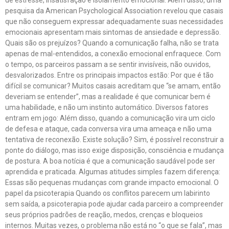
pesquisa da American Psychological Association revelou que casais
que não conseguem expressar adequadamente suas necessidades
emocionais apresentam mais sintomas de ansiedade e depressão.
Quais são os prejuízos? Quando a comunicação falha, não se trata
apenas de mal-entendidos, a conexão emocional enfraquece. Com
o tempo, os parceiros passam a se sentir invisíveis, não ouvidos,
desvalorizados. Entre os principais impactos estão: Por que é tão
difícil se comunicar? Muitos casais acreditam que “se amam, então
deveriam se entender”, mas a realidade é que comunicar bem é
uma habilidade, e não um instinto automático. Diversos fatores
entram em jogo: Além disso, quando a comunicação vira um ciclo
de defesa e ataque, cada conversa vira uma ameaça e não uma
tentativa de reconexão. Existe solução? Sim, é possível reconstruir a
ponte do diálogo, mas isso exige disposição, consciência e mudança
de postura. A boa notícia é que a comunicação saudável pode ser
aprendida e praticada. Algumas atitudes simples fazem diferença:
Essas são pequenas mudanças com grande impacto emocional. O
papel da psicoterapia Quando os conflitos parecem um labirinto
sem saída, a psicoterapia pode ajudar cada parceiro a compreender
seus próprios padrões de reação, medos, crenças e bloqueios
internos. Muitas vezes, o problema não está no “o que se fala”, mas