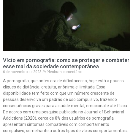
Vício em pornografia: como se proteger e combater
esse mal da sociedade contemporânea
6 de novembro de 2025
Nenhum comentário
A pornografia, que antes era de difícil acesso, hoje está a poucos
cliques de distância: gratuita, anônima e ilimitada. Essa
disponibilidade tem feito com que um número crescente de
pessoas desenvolva um padrão de uso compulsivo, trazendo
consequências graves para a saúde mental, emocional e até física.
De acordo com uma pesquisa publicada no Journal of Behavioral
Addictions (2020), cerca de 8% dos usuários de pornografia
apresentam sintomas compatíveis com comportamento
compulsivo, semelhante a outros tipos de vícios comportamentais,