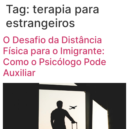
Tag:
terapia para
estrangeiros
O Desafio da Distância
Física para o Imigrante:
Como o Psicólogo Pode
Auxiliar