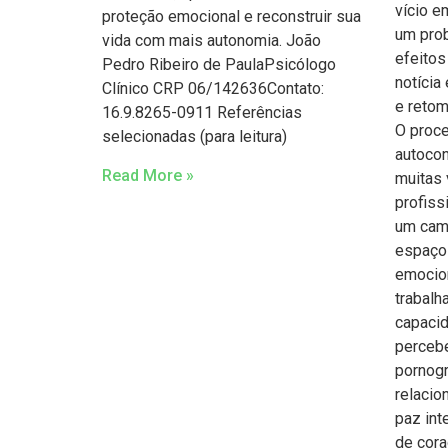
vício e
proteção emocional e reconstruir sua
um prob
vida com mais autonomia. João
efeitos
Pedro Ribeiro de PaulaPsicólogo
notícia
Clínico CRP 06/142636Contato:
e retom
16.9.8265-0911 Referências
O proc
selecionadas (para leitura)
autocon
Read More »
muitas
profiss
um cami
espaço 
emocio
trabalh
capacid
perceb
pornogr
relacio
paz inte
de cor