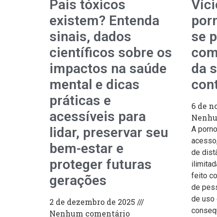
Pais tóxicos
Víc
existem? Entenda
por
sinais, dados
se p
científicos sobre os
com
impactos na saúde
da 
mental e dicas
con
práticas e
6 de n
acessíveis para
Nenhu
lidar, preservar seu
A pornog
acesso,
bem-estar e
de dist
proteger futuras
ilimita
feito c
gerações
de pes
de uso 
2 de dezembro de 2025
consequ
Nenhum comentário