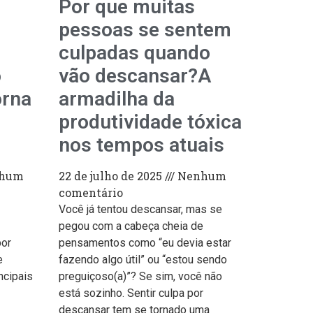
Por que muitas
pessoas se sentem
culpadas quando
o
vão descansar?A
orna
armadilha da
produtividade tóxica
nos tempos atuais
hum
22 de julho de 2025
Nenhum
comentário
Você já tentou descansar, mas se
pegou com a cabeça cheia de
por
pensamentos como “eu devia estar
e
fazendo algo útil” ou “estou sendo
ncipais
preguiçoso(a)”? Se sim, você não
está sozinho. Sentir culpa por
descansar tem se tornado uma