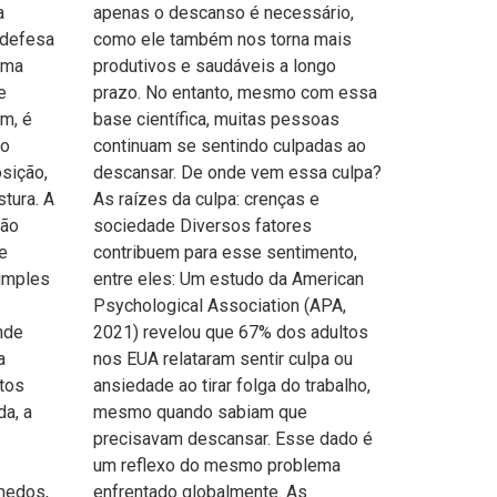
a
apenas o descanso é necessário,
 defesa
como ele também nos torna mais
uma
produtivos e saudáveis a longo
e
prazo. No entanto, mesmo com essa
im, é
base científica, muitas pessoas
do
continuam se sentindo culpadas ao
sição,
descansar. De onde vem essa culpa?
tura. A
As raízes da culpa: crenças e
ção
sociedade Diversos fatores
e
contribuem para esse sentimento,
simples
entre eles: Um estudo da American
Psychological Association (APA,
nde
2021) revelou que 67% dos adultos
a
nos EUA relataram sentir culpa ou
itos
ansiedade ao tirar folga do trabalho,
da, a
mesmo quando sabiam que
precisavam descansar. Esse dado é
um reflexo do mesmo problema
medos,
enfrentado globalmente. As