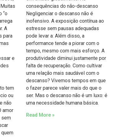
 Muitas
consequências do não-descanso
o “o
Negligenciar o descanso não é
arrega
inofensivo. A exposição contínua ao
r. A
estresse sem pausas adequadas
s para
pode levar a: Além disso, a
 mas
performance tende a piorar com o
tempo, mesmo com mais esforço. A
essar e
produtividade diminui justamente por
dades
falta de recuperação. Como cultivar
uma relação mais saudável com o
descanso? Vivemos tempos em que
to tem
o fazer parece valer mais do que o
ncio ou
ser. Mas o descanso não é um luxo: é
e não
uma necessidade humana básica.
 O amor
Read More »
s sem
scar
e quem