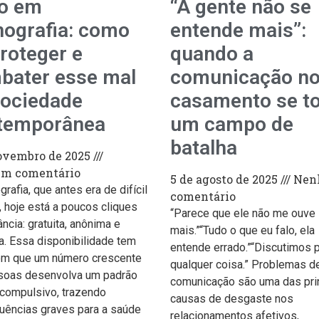
io em
“A gente não se
nografia: como
entende mais”:
roteger e
quando a
bater esse mal
comunicação n
sociedade
casamento se t
temporânea
um campo de
batalha
ovembro de 2025
m comentário
5 de agosto de 2025
Nen
rafia, que antes era de difícil
comentário
 hoje está a poucos cliques
“Parece que ele não me ouve
ância: gratuita, anônima e
mais.”“Tudo o que eu falo, ela
da. Essa disponibilidade tem
entende errado.”“Discutimos 
om que um número crescente
qualquer coisa.” Problemas d
soas desenvolva um padrão
comunicação são uma das pri
compulsivo, trazendo
causas de desgaste nos
ências graves para a saúde
relacionamentos afetivos,