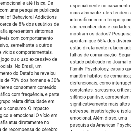
 emocional e até física. De
especialmente no casamento.
 com uma pesquisa publicada
mais alarmante: eles tendem 
nal of Behavioral Addictions
intensificar com o tempo qua
 cerca de 8% dos usuários de
são reconhecidos e cuidados
afia apresentam sintomas
mostram os dados? Pesquis
íveis com comportamento
apontam que 65% dos divórci
ivo, semelhante a outros
estão diretamente relacionad
e vícios comportamentais,
falhas de comunicação. Segu
jogo ou o uso excessivo de
estudo publicado no Journal o
ociais. No Brasil, um
Family Psychology, casais qu
mento do Datafolha revelou
mantêm hábitos de comunica
is de 70% dos homens e 30%
disfuncionais, como interrup
lheres consomem conteúdo
constantes, sarcasmo, crítica
áfico com frequência, e parte
silêncio punitivo, apresentam 
rupo relata dificuldade em
significativamente mais altos
ar o consumo. O impacto
estresse, insatisfação e isol
gico e emocional O vício em
emocional. Além disso, uma
afia atua diretamente no
pesquisa da American Psycho
a de recompensa do cérebro.