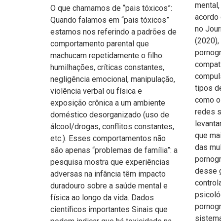
mental,
O que chamamos de “pais tóxicos”:
acordo
Quando falamos em “pais tóxicos”
no Jour
estamos nos referindo a padrões de
(2020),
comportamento parental que
pornogr
machucam repetidamente o filho:
compat
humilhações, críticas constantes,
compuls
negligência emocional, manipulação,
tipos d
violência verbal ou física e
como o 
exposição crônica a um ambiente
redes s
doméstico desorganizado (uso de
levanta
álcool/drogas, conflitos constantes,
que ma
etc.). Esses comportamentos não
das mu
são apenas “problemas de família”: a
pornogr
pesquisa mostra que experiências
desse g
adversas na infância têm impacto
control
duradouro sobre a saúde mental e
psicoló
física ao longo da vida. Dados
pornogr
científicos importantes Sinais que
sistem