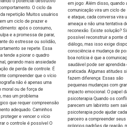
iando o potencial destrutivo
em jogo: Além disso, quando 
omportamento. O ciclo da
comunicação vira um ciclo de
 da repetição Muitos usuários
e ataque, cada conversa vira 
em um ciclo de prazer e
ameaça e não uma tentativa d
dimento: após o consumo,
reconexão. Existe solução? S
ulpa e a promessa de parar,
possível reconstruir a ponte 
ante do estresse ou solidão,
diálogo, mas isso exige dispo
ortamento se repete. Essa
consciência e mudança de pos
a tende a piorar o quadro
boa notícia é que a comunica
al, gerando mais ansiedade
saudável pode ser aprendida 
ção de perda de controle. É
praticada. Algumas atitudes 
nte compreender que o vício
fazem diferença: Essas são
ografia não é apenas uma
pequenas mudanças com gra
 moral ou de força de
impacto emocional. O papel d
e, mas um problema
psicoterapia Quando os confl
ógico que requer compreensão
parecem um labirinto sem saí
amento adequado. Caminhos
psicoterapia pode ajudar cada
 proteger e vencer o vício
parceiro a compreender seus
ar o controle é possível O
próprios padrões de reação, 