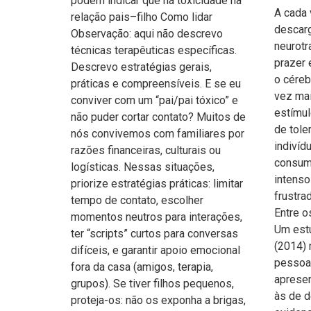
podem indicar que há toxicidade na
A cada 
relação pais–filho Como lidar
descarg
Observação: aqui não descrevo
neurotr
técnicas terapêuticas específicas.
prazer 
Descrevo estratégias gerais,
o céreb
práticas e compreensíveis. E se eu
vez mai
conviver com um “pai/pai tóxico” e
estímu
não puder cortar contato? Muitos de
de tole
nós convivemos com familiares por
indivíd
razões financeiras, culturais ou
consum
logísticas. Nessas situações,
intenso
priorize estratégias práticas: limitar
frustra
tempo de contato, escolher
Entre o
momentos neutros para interações,
Um estu
ter “scripts” curtos para conversas
(2014) 
difíceis, e garantir apoio emocional
pessoas
fora da casa (amigos, terapia,
aprese
grupos). Se tiver filhos pequenos,
às de 
proteja-os: não os exponha a brigas,