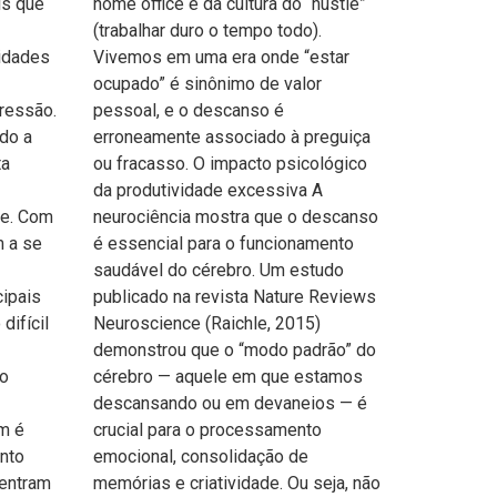
is que
home office e da cultura do “hustle”
(trabalhar duro o tempo todo).
idades
Vivemos em uma era onde “estar
ocupado” é sinônimo de valor
ressão.
pessoal, e o descanso é
do a
erroneamente associado à preguiça
ta
ou fracasso. O impacto psicológico
da produtividade excessiva A
ce. Com
neurociência mostra que o descanso
m a se
é essencial para o funcionamento
saudável do cérebro. Um estudo
cipais
publicado na revista Nature Reviews
difícil
Neuroscience (Raichle, 2015)
demonstrou que o “modo padrão” do
ão
cérebro — aquele em que estamos
descansando ou em devaneios — é
m é
crucial para o processamento
into
emocional, consolidação de
 entram
memórias e criatividade. Ou seja, não