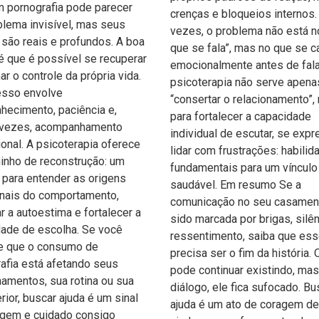
m pornografia pode parecer
crenças e bloqueios internos.
lema invisível, mas seus
vezes, o problema não está n
 são reais e profundos. A boa
que se fala”, mas no que se c
 é que é possível se recuperar
emocionalmente antes de fala
ar o controle da própria vida.
psicoterapia não serve apena
esso envolve
“consertar o relacionamento”,
hecimento, paciência e,
para fortalecer a capacidade
 vezes, acompanhamento
individual de escutar, se expr
ional. A psicoterapia oferece
lidar com frustrações: habili
nho de reconstrução: um
fundamentais para um vínculo
para entender as origens
saudável. Em resumo Se a
nais do comportamento,
comunicação no seu casamen
ar a autoestima e fortalecer a
sido marcada por brigas, silê
ade de escolha. Se você
ressentimento, saiba que ess
e que o consumo de
precisa ser o fim da história.
afia está afetando seus
pode continuar existindo, ma
namentos, sua rotina ou sua
diálogo, ele fica sufocado. Bu
rior, buscar ajuda é um sinal
ajuda é um ato de coragem d
agem e cuidado consigo