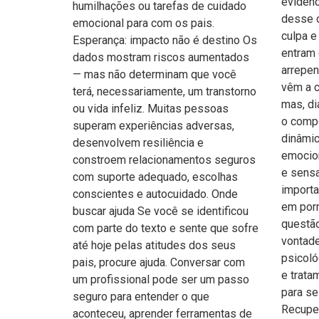
evidenc
humilhações ou tarefas de cuidado
desse c
emocional para com os pais.
culpa e
Esperança: impacto não é destino Os
entram 
dados mostram riscos aumentados
arrepen
— mas não determinam que você
vêm a c
terá, necessariamente, um transtorno
mas, di
ou vida infeliz. Muitas pessoas
o comp
superam experiências adversas,
dinâmic
desenvolvem resiliência e
emocion
constroem relacionamentos seguros
e sensa
com suporte adequado, escolhas
importa
conscientes e autocuidado. Onde
em porn
buscar ajuda Se você se identificou
questão
com parte do texto e sente que sofre
vontad
até hoje pelas atitudes dos seus
psicol
pais, procure ajuda. Conversar com
e trat
um profissional pode ser um passo
para se
seguro para entender o que
Recuper
aconteceu, aprender ferramentas de