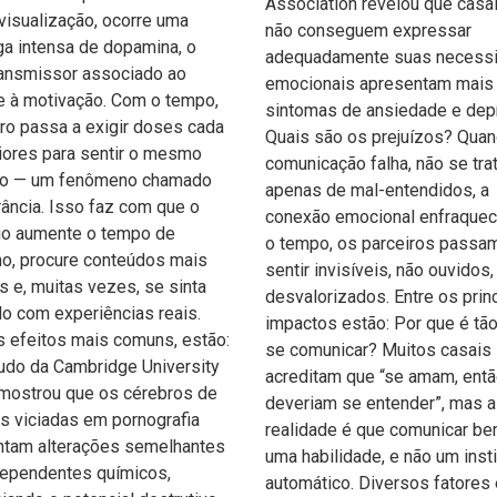
Association revelou que casa
visualização, ocorre uma
não conseguem expressar
a intensa de dopamina, o
adequadamente suas necess
ansmissor associado ao
emocionais apresentam mais
e à motivação. Com o tempo,
sintomas de ansiedade e dep
ro passa a exigir doses cada
Quais são os prejuízos? Quan
ores para sentir o mesmo
comunicação falha, não se tra
lo — um fenômeno chamado
apenas de mal-entendidos, a
rância. Isso faz com que o
conexão emocional enfraque
uo aumente o tempo de
o tempo, os parceiros passa
o, procure conteúdos mais
sentir invisíveis, não ouvidos,
s e, muitas vezes, se sinta
desvalorizados. Entre os prin
do com experiências reais.
impactos estão: Por que é tão 
s efeitos mais comuns, estão:
se comunicar? Muitos casais
do da Cambridge University
acreditam que “se amam, ent
mostrou que os cérebros de
deveriam se entender”, mas a
 viciadas em pornografia
realidade é que comunicar be
ntam alterações semelhantes
uma habilidade, e não um inst
dependentes químicos,
automático. Diversos fatores