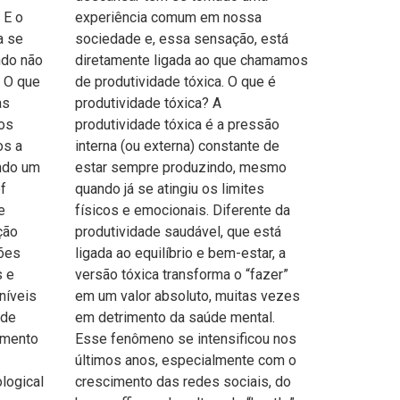
 E o
experiência comum em nossa
a se
sociedade e, essa sensação, está
ndo não
diretamente ligada ao que chamamos
. O que
de produtividade tóxica. O que é
as
produtividade tóxica? A
os
produtividade tóxica é a pressão
os a
interna (ou externa) constante de
ndo um
estar sempre produzindo, mesmo
f
quando já se atingiu os limites
e
físicos e emocionais. Diferente da
ção
produtividade saudável, que está
ções
ligada ao equilíbrio e bem-estar, a
s e
versão tóxica transforma o “fazer”
níveis
em um valor absoluto, muitas vezes
 de
em detrimento da saúde mental.
amento
Esse fenômeno se intensificou nos
últimos anos, especialmente com o
logical
crescimento das redes sociais, do