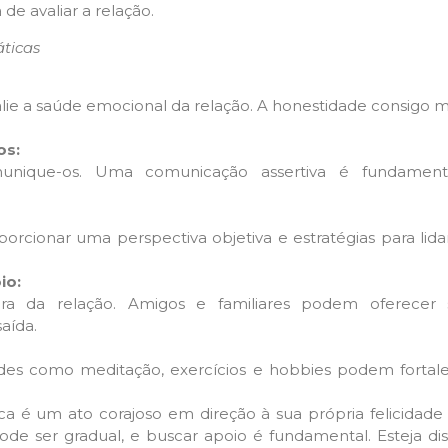
de avaliar a relação.
áticas
lie a saúde emocional da relação. A honestidade consigo
os:
munique-os. Uma comunicação assertiva é fundament
rcionar uma perspectiva objetiva e estratégias para lid
io:
ora da relação. Amigos e familiares podem oferecer 
aída.
dades como meditação, exercícios e hobbies podem fortal
ca é um ato corajoso em direção à sua própria felicidad
e ser gradual, e buscar apoio é fundamental. Esteja di