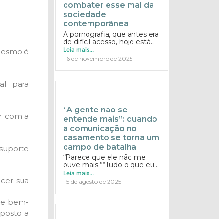
combater esse mal da
sociedade
contemporânea
A pornografia, que antes era
de difícil acesso, hoje está...
Leia mais...
 mesmo é
6 de novembro de 2025
al para
“A gente não se
ar com a
entende mais”: quando
a comunicação no
casamento se torna um
campo de batalha
suporte
“Parece que ele não me
ouve mais.”“Tudo o que eu...
Leia mais...
ecer sua
5 de agosto de 2025
e e bem-
sposto a