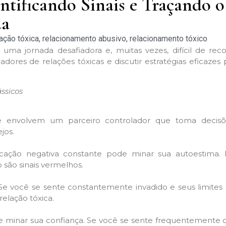
entificando Sinais e Traçando o
da
lação tóxica
,
relacionamento abusivo
,
relacionamento tóxico
 uma jornada desafiadora e, muitas vezes, difícil de rec
eladores de relações tóxicas e discutir estratégias eficazes 
ássicos
te envolvem um parceiro controlador que toma decis
jos.
ação negativa constante pode minar sua autoestima. In
o são sinais vermelhos.
. Se você se sente constantemente invadido e seus limites
relação tóxica.
de minar sua confiança. Se você se sente frequentemente 