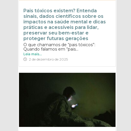
Pais tóxicos existem? Entenda
sinais, dados científicos sobre os
impactos na saúde mental e dicas
práticas e acessíveis para lidar,
preservar seu bem-estar e
proteger futuras gerações
O que chamamos de “pais tóxicos”:
Quando falamos em “pais...
Leia mais...
2 de dezembro de 2025