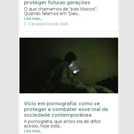
proteger futuras gerações
O que chamamos de “pais tóxicos”:
Quando falamos em “pais...
Leia mais...
2 de dezembro de 2025
Vício em pornografia: como se
proteger e combater esse mal da
sociedade contemporânea
A pornografia, que antes era de difícil
acesso, hoje está...
Leia mais...