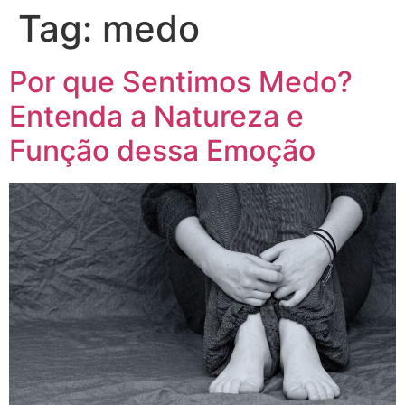
Tag:
medo
Por que Sentimos Medo?
Entenda a Natureza e
Função dessa Emoção