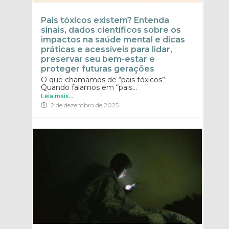
Pais tóxicos existem? Entenda
sinais, dados científicos sobre os
impactos na saúde mental e dicas
práticas e acessíveis para lidar,
preservar seu bem-estar e
proteger futuras gerações
O que chamamos de “pais tóxicos”:
Quando falamos em “pais...
Leia mais...
2 de dezembro de 2025