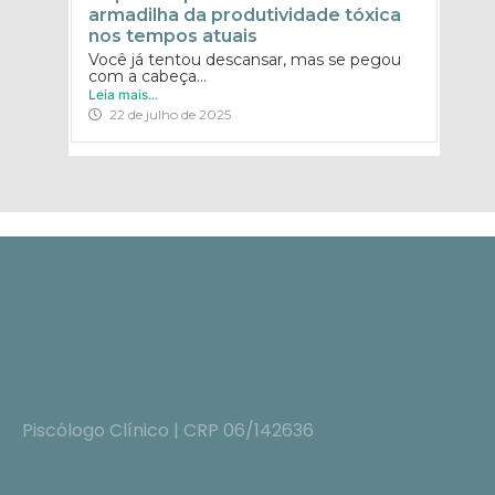
armadilha da produtividade tóxica
nos tempos atuais
Você já tentou descansar, mas se pegou
com a cabeça...
Leia mais...
22 de julho de 2025
Piscólogo Clínico | CRP 06/142636