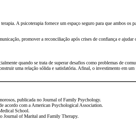
a terapia. A psicoterapia fornece um espaço seguro para que ambos os p
unicação, promover a reconciliação após crises de confiança e ajudar 
cialmente quando se trata de superar desafios como problemas de com
l construir uma relação sólida e satisfatória. Afinal, o investimento e
morosos, publicada no Journal of Family Psychology.
 de acordo com a American Psychological Association.
Medical School.
 no Journal of Marital and Family Therapy.