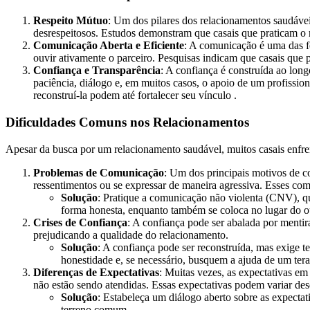
Respeito Mútuo
: Um dos pilares dos relacionamentos saudáveis
desrespeitosos. Estudos demonstram que casais que praticam o r
Comunicação Aberta e Eficiente
: A comunicação é uma das f
ouvir ativamente o parceiro. Pesquisas indicam que casais que
Confiança e Transparência
: A confiança é construída ao lon
paciência, diálogo e, em muitos casos, o apoio de um profission
reconstruí-la podem até fortalecer seu vínculo .
Dificuldades Comuns nos Relacionamentos
Apesar da busca por um relacionamento saudável, muitos casais enfre
Problemas de Comunicação
: Um dos principais motivos de co
ressentimentos ou se expressar de maneira agressiva. Esses com
Solução
: Pratique a comunicação não violenta (CNV), q
forma honesta, enquanto também se coloca no lugar do o
Crises de Confiança
: A confiança pode ser abalada por menti
prejudicando a qualidade do relacionamento.
Solução
: A confiança pode ser reconstruída, mas exige 
honestidade e, se necessário, busquem a ajuda de um tera
Diferenças de Expectativas
: Muitas vezes, as expectativas e
não estão sendo atendidas. Essas expectativas podem variar des
Solução
: Estabeleça um diálogo aberto sobre as expectat
terreno comum.