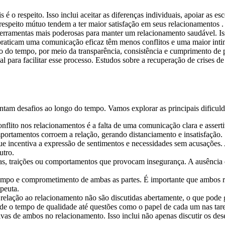
 é o respeito. Isso inclui aceitar as diferenças individuais, apoiar as 
espeito mútuo tendem a ter maior satisfação em seus relacionamentos .
erramentas mais poderosas para manter um relacionamento saudável. Is
 praticam uma comunicação eficaz têm menos conflitos e uma maior int
go do tempo, por meio da transparência, consistência e cumprimento de
al para facilitar esse processo. Estudos sobre a recuperação de crises 
ntam desafios ao longo do tempo. Vamos explorar as principais dificuld
nflito nos relacionamentos é a falta de uma comunicação clara e asserti
portamentos corroem a relação, gerando distanciamento e insatisfação.
ue incentiva a expressão de sentimentos e necessidades sem acusações.
utro.
ras, traições ou comportamentos que provocam insegurança. A ausência d
tempo e comprometimento de ambas as partes. É importante que ambos r
peuta.
m relação ao relacionamento não são discutidas abertamente, o que pode
de o tempo de qualidade até questões como o papel de cada um nas taref
ivas de ambos no relacionamento. Isso inclui não apenas discutir os de