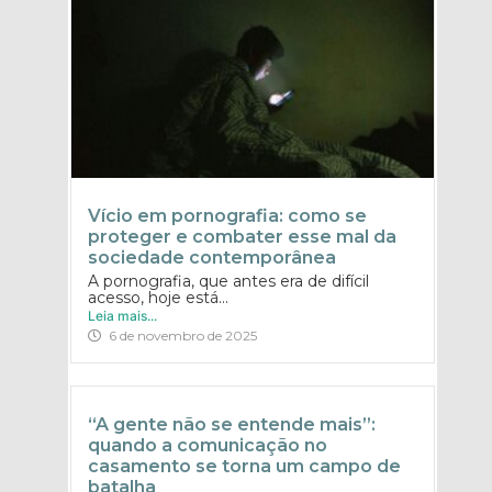
Vício em pornografia: como se
proteger e combater esse mal da
sociedade contemporânea
A pornografia, que antes era de difícil
acesso, hoje está...
Leia mais...
6 de novembro de 2025
“A gente não se entende mais”:
quando a comunicação no
casamento se torna um campo de
batalha