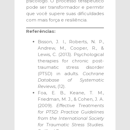
psicólogo. O processo terapêutico
pode ser transformador e permitir
que você supere suas dificuldades
com mais força e resiliência.
Referências:
Bisson, J. I., Roberts, N. P.,
Andrew, M., Cooper, R., &
Lewis, C. (2013). Psychological
therapies for chronic post-
traumatic stress disorder
(PTSD) in adults.
Cochrane
Database of Systematic
Reviews
, (12).
Foa, E. B., Keane, T. M.,
Friedman, M. J., & Cohen, J. A.
(2009).
Effective Treatments
for PTSD: Practice Guidelines
from the International Society
for Traumatic Stress Studies
.