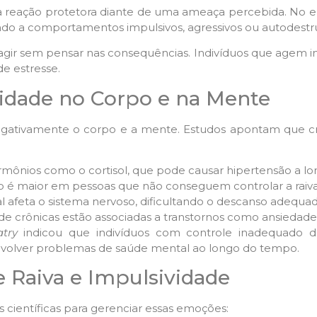
a reação protetora diante de uma ameaça percebida. No e
ando a comportamentos impulsivos, agressivos ou autodestru
de agir sem pensar nas consequências. Indivíduos que age
 estresse.
vidade no Corpo e na Mente
negativamente o corpo e a mente. Estudos apontam que c
ormônios como o cortisol, que pode causar hipertensão a lo
co é maior em pessoas que não conseguem controlar a raiva
l afeta o sistema nervoso, dificultando o descanso adequad
dade crônicas estão associadas a transtornos como ansiedad
atry
indicou que indivíduos com controle inadequado da
envolver problemas de saúde mental ao longo do tempo.
e Raiva e Impulsividade
 científicas para gerenciar essas emoções: