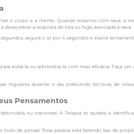
a
lmar o corpo e a mente. Quando estamos com raiva, a resp
desacelerar a resposta de luta ou fuga, associada à raiva.
 segundos, segure o ar por 4 segundos e expire lentamente
ra evitá-la ou administrá-la com mais eficácia. Faça um r
usas regulares durante o dia, praticando técnicas de rel
seus Pensamentos
storcidos ou irracionais. A Terapia te ajudará a identifi
o invés de pensar “Essa pessoa está fazendo isso de propósit