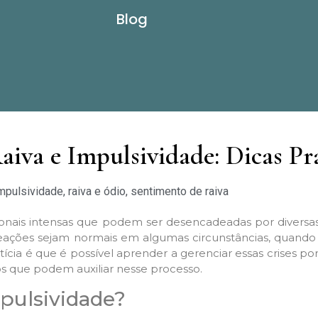
Blog
iva e Impulsividade: Dicas Prá
mpulsividade
,
raiva e ódio
,
sentimento de raiva
ionais intensas que podem ser desencadeadas por diversas 
ões sejam normais em algumas circunstâncias, quando s
otícia é que é possível aprender a gerenciar essas crises por
os que podem auxiliar nesse processo.
mpulsividade?