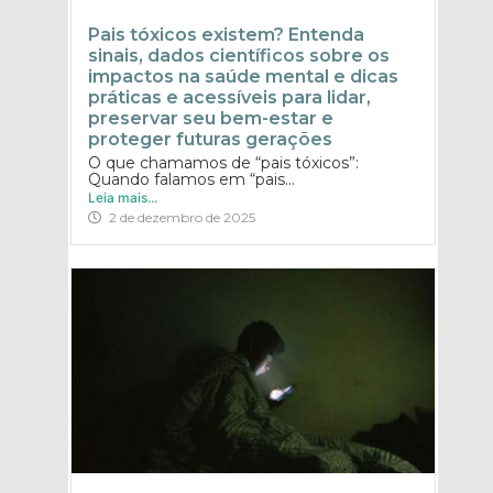
Pais tóxicos existem? Entenda
sinais, dados científicos sobre os
impactos na saúde mental e dicas
práticas e acessíveis para lidar,
preservar seu bem-estar e
proteger futuras gerações
O que chamamos de “pais tóxicos”:
Quando falamos em “pais...
Leia mais...
2 de dezembro de 2025