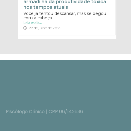
armadilha da produtividade tóxica
nos tempos atuais
Você já tentou descansar, mas se pegou
com a cabeça...
Leia mais...
22 de julho de 2025
Piscólogo Clínico | CRP 06/142636