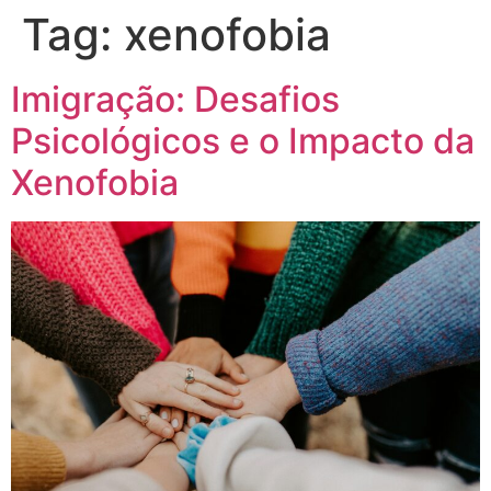
Tag:
xenofobia
Imigração: Desafios
Psicológicos e o Impacto da
Xenofobia