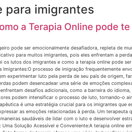
e para imigrantes
omo a Terapia Online pode te
ngeiro pode ser emocionalmente desafiadora, repleta de mu
cativo para muitos imigrantes, pois eles enfrentam a perda
rei os lutos dos imigrantes e como a terapia online pode se
 Imigrantes:O processo de imigração frequentemente envolv
m experimentar luto pela perda de seu país de origem, fam
 perdas podem desencadear uma série de emoções complexas
nfrentam desafios adicionais, como a barreira do idioma, 
ores podem intensificar o processo de luto, tornando-o aind
apêutica é uma estratégia crucial para os imigrantes que e
xpressar as emoções relacionadas à perda. Um terapeuta qu
aneiras saudáveis de lidar com o luto e desenvolver estr
ne: Uma Solução Acessível e Conveniente:A terapia online 