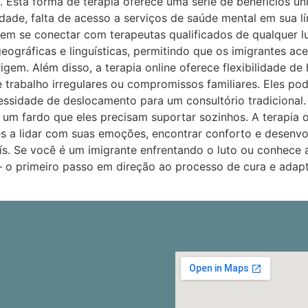
 Esta forma de terapia oferece uma série de benefícios ú
idade, falta de acesso a serviços de saúde mental em sua l
odem se conectar com terapeutas qualificados de qualquer 
s geográficas e linguísticas, permitindo que os imigrantes
gem. Além disso, a terapia online oferece flexibilidade de
e trabalho irregulares ou compromissos familiares. Eles p
essidade de deslocamento para um consultório tradicional.
um fardo que eles precisam suportar sozinhos. A terapia o
es a lidar com suas emoções, encontrar conforto e desenv
ís. Se você é um imigrante enfrentando o luto ou conhece 
 – o primeiro passo em direção ao processo de cura e adap