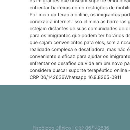
os imigrantes que buscam suporte emocional.
enfrentar barreiras como restrições de mobil
Por meio da terapia online, os imigrantes p
conexão à internet. Isso elimina as barreira
estejam distantes de suas comunidades de ori
para os imigrantes que podem ter horários d
que sejam convenientes para eles, sem a nec
realidade complexa e desafiadora, mas não é 
conveniente e eficaz para ajudar os imigrant
enfrentar os desafios da vida em um novo pa
considere buscar suporte terapêutico online
CRP 06/142636Whatsapp 16.9.8265-0911
Piscólogo Clínico | CRP 06/142636