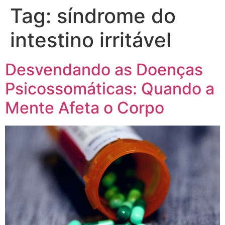
Tag:
síndrome do
intestino irritável
Desvendando as Doenças
Psicossomáticas: Quando a
Mente Afeta o Corpo