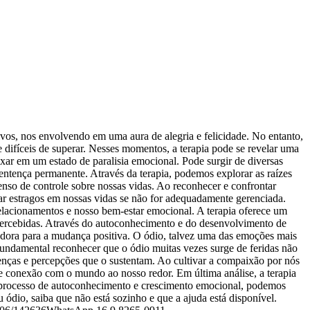
os, nos envolvendo em uma aura de alegria e felicidade. No entanto,
ifíceis de superar. Nesses momentos, a terapia pode se revelar uma
ar em um estado de paralisia emocional. Pode surgir de diversas
sentença permanente. Através da terapia, podemos explorar as raízes
enso de controle sobre nossas vidas. Ao reconhecer e confrontar
r estragos em nossas vidas se não for adequadamente gerenciada.
elacionamentos e nosso bem-estar emocional. A terapia oferece um
s percebidas. Através do autoconhecimento e do desenvolvimento de
adora para a mudança positiva. O ódio, talvez uma das emoções mais
fundamental reconhecer que o ódio muitas vezes surge de feridas não
renças e percepções que o sustentam. Ao cultivar a compaixão por nós
e conexão com o mundo ao nosso redor. Em última análise, a terapia
 processo de autoconhecimento e crescimento emocional, podemos
 ódio, saiba que não está sozinho e que a ajuda está disponível.