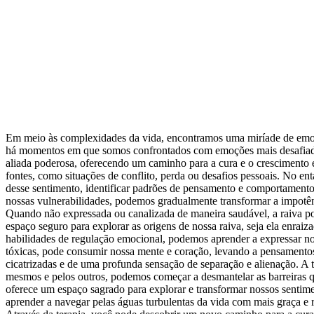
Em meio às complexidades da vida, encontramos uma miríade de emoçõ
há momentos em que somos confrontados com emoções mais desafiadora
aliada poderosa, oferecendo um caminho para a cura e o crescimento 
fontes, como situações de conflito, perda ou desafios pessoais. No e
desse sentimento, identificar padrões de pensamento e comportamento 
nossas vulnerabilidades, podemos gradualmente transformar a impotê
Quando não expressada ou canalizada de maneira saudável, a raiva po
espaço seguro para explorar as origens de nossa raiva, seja ela enra
habilidades de regulação emocional, podemos aprender a expressar no
tóxicas, pode consumir nossa mente e coração, levando a pensamentos 
cicatrizadas e de uma profunda sensação de separação e alienação. A 
mesmos e pelos outros, podemos começar a desmantelar as barreiras q
oferece um espaço sagrado para explorar e transformar nossos sent
aprender a navegar pelas águas turbulentas da vida com mais graça e re