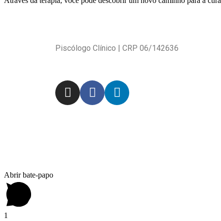
Através da terapia, você pode descobrir um novo caminho para a c
Piscólogo Clínico | CRP 06/142636
Abrir bate-papo
1