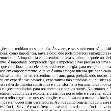
es que moldam nossa jornada. Às vezes, esses sentimentos são positiv
s, como impotência, raiva e ódio, que podem parecer esmagadoras e d
emocional. A impotência é um sentimento avassalador que pode nos deix
ntanto, é importante compreender que a impotência não precisa ser uma 
que contribuem para ele e desenvolver estratégias para recuperar um s
ncia em empoderamento. A raiva é outra emoção intensa que pode causa
de se transformar em ressentimento e amargura, prejudicando nossos r
izada em experiências passadas, expectativas não atendidas ou injustiça
ssa raiva de maneira construtiva e a transformá-la em uma força motiv
e ações prejudiciais para nós mesmos e para os outros. No entanto, é 
terapia nos convida a explorar a origem de nosso ódio e a desafiar as c
ue o ódio ergueu em nossos corações e a cultivar uma maior aceitação 
imentos e emoções mais desafiadoras. Ao nos comprometermos com esse
siliência. Se você está enfrentando sentimentos de impotência, raiva ou