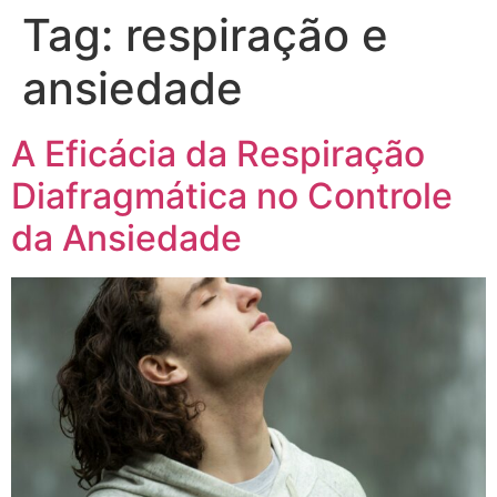
Tag:
respiração e
ansiedade
A Eficácia da Respiração
Diafragmática no Controle
da Ansiedade