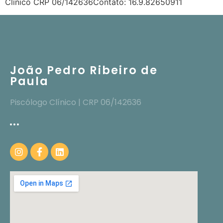
Clínico CRP 06/142636Contato: 16.9.82650911
João Pedro Ribeiro de
Paula
Piscólogo Clínico | CRP 06/142636