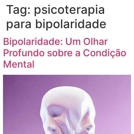
Tag:
psicoterapia
para bipolaridade
Bipolaridade: Um Olhar
Profundo sobre a Condição
Mental