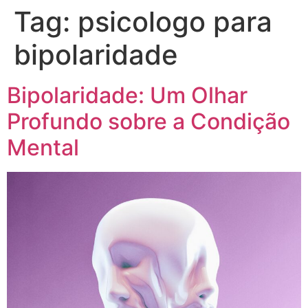
Tag:
psicologo para
bipolaridade
Bipolaridade: Um Olhar
Profundo sobre a Condição
Mental