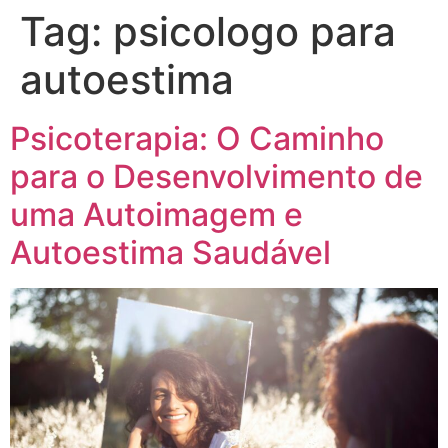
Tag:
psicologo para
autoestima
Psicoterapia: O Caminho
para o Desenvolvimento de
uma Autoimagem e
Autoestima Saudável