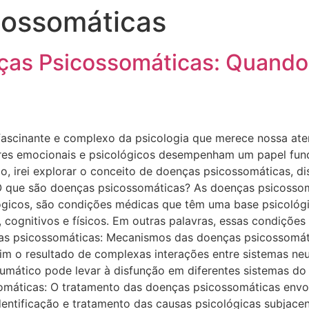
cossomáticas
as Psicossomáticas: Quando 
scinante e complexo da psicologia que merece nossa aten
ores emocionais e psicológicos desempenham um papel fun
o, irei explorar o conceito de doenças psicossomáticas, dis
O que são doenças psicossomáticas? As doenças psicoss
ógicos, são condições médicas que têm uma base psicológica
 cognitivos e físicos. Em outras palavras, essas condiçõe
as psicossomáticas: Mecanismos das doenças psicossomát
im o resultado de complexas interações entre sistemas neu
aumático pode levar à disfunção em diferentes sistemas d
somáticas: O tratamento das doenças psicossomáticas envo
entificação e tratamento das causas psicológicas subjace