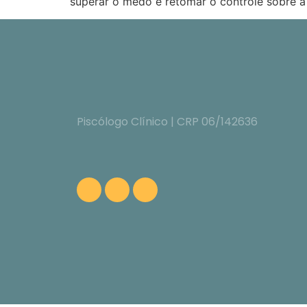
superar o medo e retomar o controle sobre a
Piscólogo Clínico | CRP 06/142636