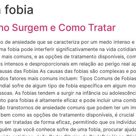
 fobia
omo Surgem e Como Tratar
no de ansiedade que se caracteriza por um medo intenso e i
a fobia pode interferir significativamente na vida cotidi
os mais comuns, e as opções de tratamento disponíveis, co
 intensos e desproporcionais em relação ao perigo real ap
: Causas das Fobias As causas das fobias são complexas e 
s dos fatores mais comuns incluem: Tipos Comuns de Fobias
ial sofre de algum tipo de fobia específica em algum mom
soas. As fobias tendem a surgir na infância ou adolescênci
nto para fobias é altamente eficaz e pode incluir uma com
são transtornos de ansiedade comuns que podem ter um imp
bem como as opções de tratamento disponíveis, é crucial p
 ser tratadas de forma eficaz, permitindo que os indivídu
lguém que você conhece sofre de uma fobia, procurar ajuda