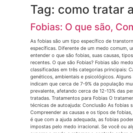
Tag:
como tratar a
Fobias: O que são, C
As fobias são um tipo específico de transtor
específicas. Diferente de um medo comum, um
entender o que são fobias, suas causas, tip
recentes. O que são Fobias? Fobias são medos
classificadas em três categorias principais
genéticos, ambientais e psicológicos. Algun
indicam que cerca de 7-9% da população mund
prevalente, afetando cerca de 12-13% das pes
tratadas. Tratamentos para Fobias O tratame
técnicas de autoajuda: Conclusão As fobias 
Compreender as causas e os tipos de fobias, 
é que com a ajuda adequada, as fobias podem
impostas pelo medo irracional. Se você ou a